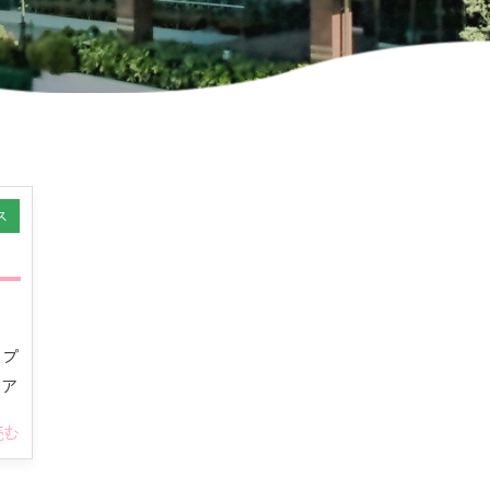
ス
ープ
ロア
読む