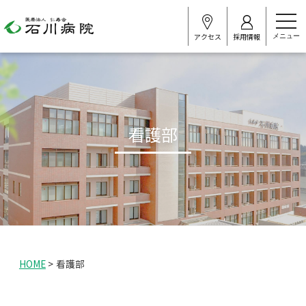
t
o
アクセス
採用情報
g
g
l
e
n
a
v
i
看護部
g
a
t
i
o
n
HOME
>
看護部