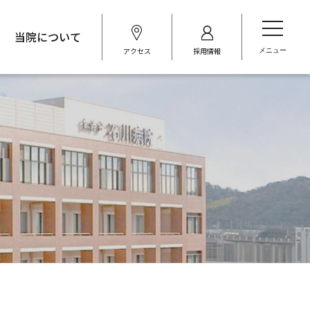
t
当院について
o
アクセス
採用情報
g
g
l
e
n
a
v
i
g
a
t
i
o
n