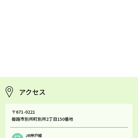
日本区域麻酔学会
コメント
大学院の都合で月・水・金の勤務になります。
安心・安全な麻酔を心掛けます。よろしくお願いし
ます。
アクセス
〒671-0221
姫路市別所町別所2丁目150番地
JR神戸線