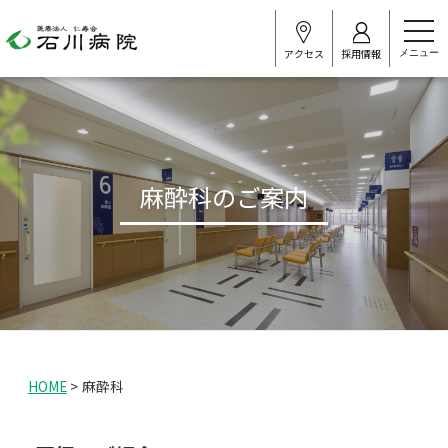
t
o
アクセス
採用情報
g
g
l
e
n
a
v
i
麻酔科のご案内
g
a
t
i
o
n
HOME
>
麻酔科