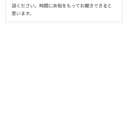
談ください。時間に余裕をもってお聞きできると
思います。
よしおか としき
吉岡 俊樹
出身校
鳥取大学
卒業年度