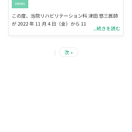
news
この度、当院リハビリテーション科 津田 悠三医師
が 2022 年 11 月 4 日（金）から 11
...続きを読む
|
次 »
<
2026/8
日
月
火
水
木
金
土
1