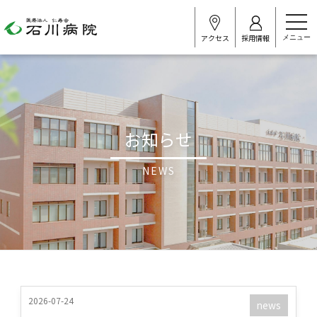
t
o
アクセス
採用情報
g
g
l
e
n
a
v
i
お知らせ
g
a
t
i
NEWS
o
n
2026-07-24
news