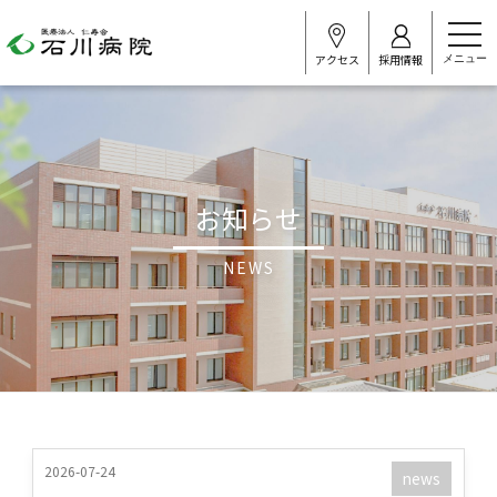
t
o
アクセス
採用情報
g
g
l
e
n
a
v
i
お知らせ
g
a
t
i
NEWS
o
n
2026-07-24
news