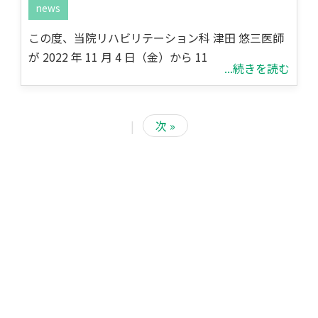
news
この度、当院リハビリテーション科 津田 悠三医師
が 2022 年 11 月 4 日（金）から 11
...続きを読む
|
次 »
<
2026/8
日
月
火
水
木
金
土
1