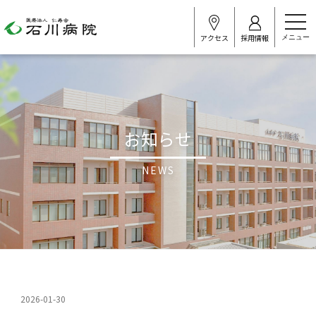
t
o
アクセス
採用情報
g
g
l
e
n
a
v
i
お知らせ
g
a
t
i
NEWS
o
n
2026-01-30